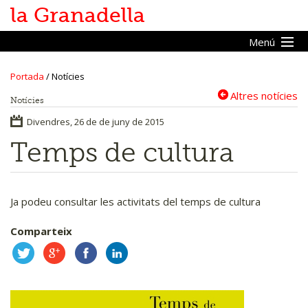
la Granadella
Menú
Portada
/
Notícies
Inici
Altres notícies
Notícies
Vine a la Granadella
Divendres, 26 de de juny de 2015
Temps de cultura
Ajuntament
Promoció econòmica
Ja podeu consultar les activitats del temps de cultura
Portal transparència
Comparteix