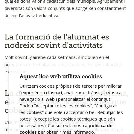
qual es dóna valor a cadascun dels municipis. Agrupament i
diversitat són valors conjunts que sorgeixen constantment
durant l'activitat educativa.
La formació de l'alumnat es
nodreix sovint d'activitats
Molt sovint, gairebé cada setmana, s'inclouen en el
programa de treball activitats, sortides, visites culturals i
exposicions.
Aquest lloc web utilitza cookies
Utilitzem cookies pròpies i de tercers per millorar
La distància no és cap problema,
l’experiència d’usuari, analitzar el trànsit, la vostra
navegació al web i personalitzar el contingut.
els serveis bàsics estan més que
Podeu “Acceptar totes les cookies”, “Configurar
coberts
les cookies” que voleu acceptar o bé “Rebutjar-les
totes” (excepte les cookies tècniques que són
L'alumnat del centre disposa de transport i servei de
necessàries). Consulteu la nostra
política de
menjador gratuït. El centre té també una biblioteca en ple
cookies
per obtenir més informació.