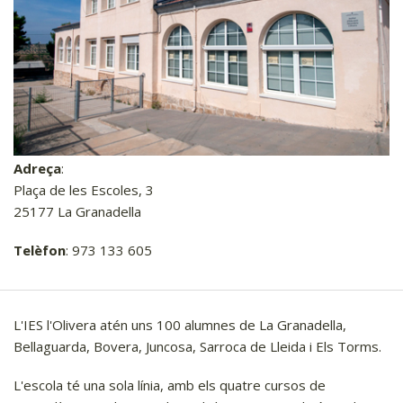
Biblioteca
Llar d'infants
Escola
IES
Aula formativa
Centre de dia
Adreça
:
Tanatori
Plaça de les Escoles, 3
25177 La Granadella
Gestió de l'aigua
Telèfon
: 973 133 605
Registre Civil
Porta a porta
Serveis esportius
L'IES l'Olivera atén uns 100 alumnes de La Granadella,
Bellaguarda, Bovera, Juncosa, Sarroca de Lleida i Els Torms.
Tràmits
L'escola té una sola línia, amb els quatre cursos de
Promoció econòmica