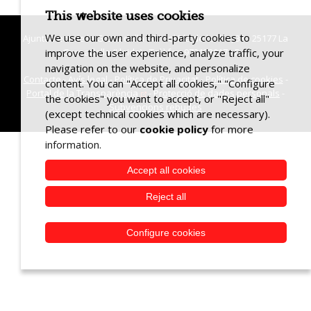
This website uses cookies
We use our own and third-party cookies to
Ajuntament de la Granadella - C/ del Pla de la Vila, 33 - 25177 La
improve the user experience, analyze traffic, your
Granadella (Lleida) - Telèfon 973133017 - Fax
navigation on the website, and personalize
Contacte
-
Avís legal
-
Política de Privacitat
-
Política de cookies
-
content. You can "Accept all cookies," "Configure
Portal de la Transparència
-
Protecció de dades personals
-
the cookies" you want to accept, or "Reject all"
Subvencions rebudes
(except technical cookies which are necessary).
Please refer to our
cookie policy
for more
information.
Accept all cookies
Reject all
Configure cookies