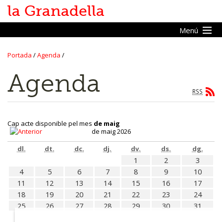
la Granadella
Menú
Portada
/
Agenda
/
Inici
Agenda
Vine a la Granadella
RSS
Ajuntament
Cap acte disponible pel mes
de maig
Promoció econòmica
de maig 2026
dl.
dt.
dc.
dj.
dv.
ds.
dg.
Portal transparència
1
2
3
4
5
6
7
8
9
10
11
12
13
14
15
16
17
18
19
20
21
22
23
24
25
26
27
28
29
30
31