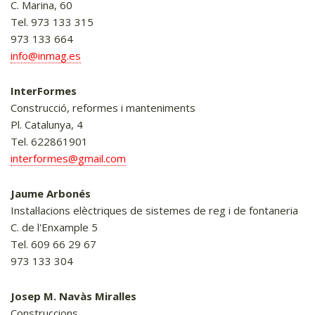
C. Marina, 60
Tel. 973 133 315
973 133 664
info@inmag.es
InterFormes
Construcció, reformes i manteniments
Pl. Catalunya, 4
Tel. 622861901
interformes@gmail.com
Jaume Arbonés
Instal·lacions elèctriques de sistemes de reg i de fontaneria
C. de l'Enxample 5
Tel. 609 66 29 67
973 133 304
Josep M. Navàs Miralles
Construccions