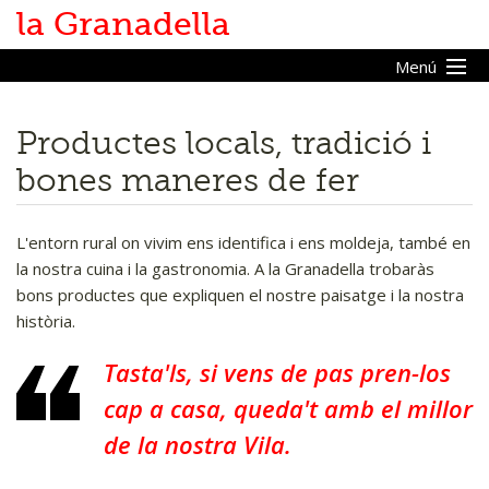
la Granadella
Menú
Productes locals, tradició i
Inici
bones maneres de fer
Vine a la Granadella
Coneix la Granadella
L'entorn rural on vivim ens identifica i ens moldeja, també en
la nostra cuina i la gastronomia. A la Granadella trobaràs
Descobreix el terme
bons productes que expliquen el nostre paisatge i la nostra
història.
Cultura de l'oli
Tasta'ls, si vens de pas pren-los
On menjar i dormir
cap a casa, queda't amb el millor
Història
de la nostra Vila.
Cultura i festes