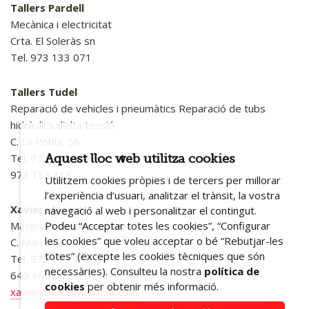
Tallers Pardell
Mecànica i electricitat
Crta. El Soleràs sn
Tel. 973 133 071
Tallers Tudel
Reparació de vehicles i pneumàtics Reparació de tubs
hidràulics d'alta tensió
C. La Pobla, 58
Tel. 973 133 578
Aquest lloc web utilitza cookies
973 133 119
Utilitzem cookies pròpies i de tercers per millorar
l’experiència d’usuari, analitzar el trànsit, la vostra
Xavier i Mercè
navegació al web i personalitzar el contingut.
Podeu “Acceptar totes les cookies”, “Configurar
Materials de construcció
les cookies” que voleu acceptar o bé “Rebutjar-les
C. Marina, 35
totes” (excepte les cookies tècniques que són
Tel. 973 133 110
necessàries). Consulteu la nostra
política de
649 966 599
cookies
per obtenir més informació.
xavierimerce@hotmail.com