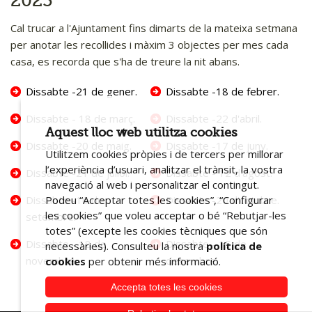
2023
Portal transparència
Cal trucar a l'Ajuntament fins dimarts de la mateixa setmana
per anotar les recollides i màxim 3 objectes per mes cada
casa, es recorda que s'ha de treure la nit abans.
Dissabte -21 de gener.
Dissabte -18 de febrer.
Dissabte - 18 de març.
Dissabte -22 d'abril.
Aquest lloc web utilitza cookies
Dissabte -20 de maig.
Dissabte -17 de juny.
Utilitzem cookies pròpies i de tercers per millorar
l’experiència d’usuari, analitzar el trànsit, la vostra
Dissabte -21 de juliol.
Dissabte - 12 d'agost.
navegació al web i personalitzar el contingut.
Podeu “Acceptar totes les cookies”, “Configurar
Dissabte -16 de
Dissabte -20 d'octubre.
les cookies” que voleu acceptar o bé “Rebutjar-les
setembre.
totes” (excepte les cookies tècniques que són
Dissabte - 18 de
Dissabte - 15 de
necessàries). Consulteu la nostra
política de
novembre.
desembre.
cookies
per obtenir més informació.
Accepta totes les cookies