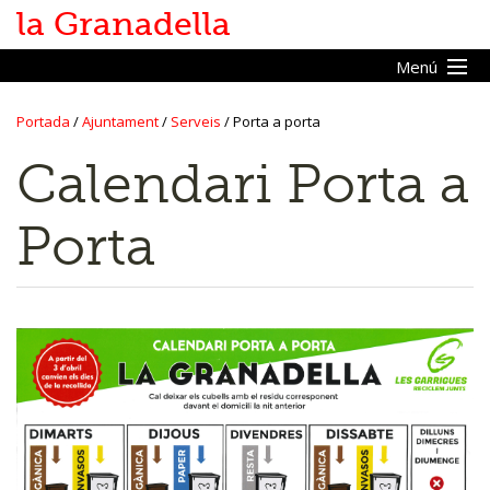
la Granadella
Menú
Portada
/
Ajuntament
/
Serveis
/
Porta a porta
Inici
Calendari Porta a
Vine a la Granadella
Porta
Ajuntament
L'ajuntament
Serveis
Parc de bombers
CAP
PIJ