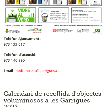
Biblioteca
Llar d'infants
Escola
IES
Aula formativa
Telèfon Ajuntament
:
Centre de dia
973 133 017
Tanatori
Telèfon d'atenció:
Gestió de l'aigua
973 140 995
Registre Civil
Email
:
mediambient@garrigues.cat
Porta a porta
Serveis esportius
Calendari de recollida d'objectes
Tràmits
voluminosos a les Garrigues
Promoció econòmica