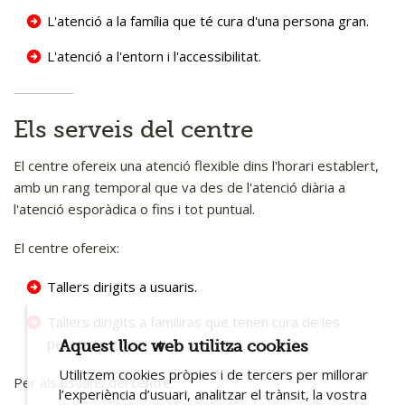
L'atenció a la família que té cura d'una persona gran.
L'atenció a l'entorn i l'accessibilitat.
Els serveis del centre
El centre ofereix una atenció flexible dins l'horari establert,
amb un rang temporal que va des de l'atenció diària a
l'atenció esporàdica o fins i tot puntual.
El centre ofereix:
Tallers dirigits a usuaris.
Tallers dirigits a familiras que tenen cura de les
persones grans.
Aquest lloc web utilitza cookies
Utilitzem cookies pròpies i de tercers per millorar
Per als usuaris del centre:
l’experiència d’usuari, analitzar el trànsit, la vostra