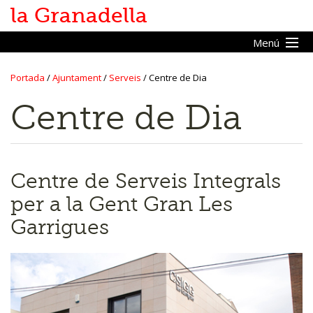
la Granadella
Menú
Portada
/
Ajuntament
/
Serveis
/
Centre de Dia
Inici
Centre de Dia
Vine a la Granadella
Ajuntament
Centre de Serveis Integrals
L'ajuntament
per a la Gent Gran Les
Serveis
Garrigues
Parc de bombers
CAP
PIJ