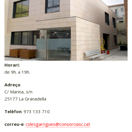
Biblioteca
Llar d'infants
Escola
IES
Aula formativa
Centre de dia
Tanatori
Horari:
de 9h. a 19h.
Gestió de l'aigua
Registre Civil
Adreça
:
C/ Marina, s/n
Porta a porta
25177 La Granadella
Serveis esportius
Telèfon
: 973 133 710
Tràmits
correu-e
:
cslesgarrigues@consorciasc.cat
Promoció econòmica