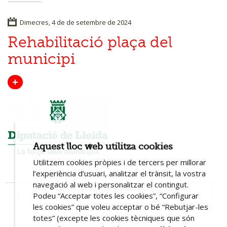
Dimecres, 4 de de setembre de 2024
Rehabilitació plaça del
municipi
+
Aquest lloc web utilitza cookies
Utilitzem cookies pròpies i de tercers per millorar
l’experiència d’usuari, analitzar el trànsit, la vostra
navegació al web i personalitzar el contingut.
Podeu “Acceptar totes les cookies”, “Configurar
1
2
3
4
5
6
7
8
les cookies” que voleu acceptar o bé “Rebutjar-les
totes” (excepte les cookies tècniques que són