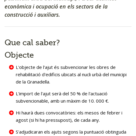
econòmica i ocupació en els sectors de la
Actes del ple
construcció i auxiliars.
Gravacions dels plens
Retribucions càrrecs electes
Que cal saber?
Serveis
Objecte
Tràmits
L'objecte de l'ajut és subvencionar les obres de
Promoció econòmica
rehabilitació d'edificis ubicats al nucli urbà del municipi
de la Granadella.
Portal transparència
L'import de l'ajut serà del 50 % de l'actuació
subvencionable, amb un màxim de 10. 000 €.
Hi haurà dues convocatòries: els mesos de febrer i
agost (si hi ha pressupost), de cada any.
S'adjudicaran els ajuts segons la puntuació obtinguda