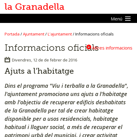
la Granadella
Menú
Portada
/
Ajuntament
/
L'ajuntament
/
Informacions oficials
Inici
Informacions oficials
Altres informacions
Vine a la Granadella
Divendres, 12 de de febrer de 2016
Ajuntament
Ajuts a l'habitatge
L'ajuntament
Dins el programa "Viu i terballa a la Granadella",
l'ajuntament promociona uns ajuts a l'habitatge
Composició
amb l'objectiu de recuperar edificis deshabitats
Àrees de treball
de la Granadella per tal de crear habitatge
Informacions oficials
disponible per a usos residencials, habitatge
Pregons
habitual i lloguer social, a més de recuperar el
patrimoni urbà del municipi, i crear activitat
Seu electrònica